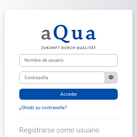
Salta al contenido principal
Entrar a aQua E-
Nombre de usuario
Contraseña
Acceder
¿Olvidó su contraseña?
Registrarse como usuario